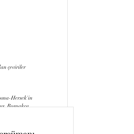
dan çeviriler
osna-Hersek'in 
ış, Boşnakça, 
me hizmetleri 
tercümanı