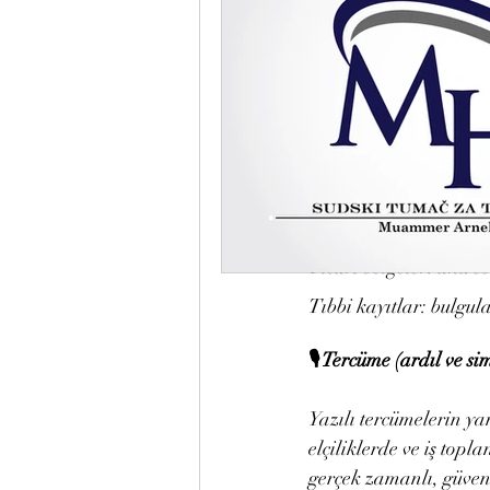
✅ Yeminli Tercüme Hi
Türkçe dilinde yetkili
işlemlerini gerçekleşti
Kişisel belgeler: pasap
belgesi
Hukuki belgeler: sözl
Öğrenim veya iş belgel
Ticari belgeler: ana s
Tıbbi kayıtlar: bulgular
🎙️ Tercüme (ardıl ve s
Yazılı tercümelerin ya
elçiliklerde ve iş top
gerçek zamanlı, güveni