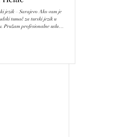
k – Sarajevo Ako vam je
dski tumač za turski jezik u
yi yapılır.
u. Pružam profesionalne usluge
 s bosanskog, hrvatskog ili
i obrnuto, uz ovjeru pečatom
važećim zakonima Bosne i