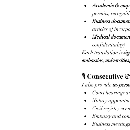
Academic & empl
permits, recogniti
Business documen
articles of incorp
Medical documen
confidentiality)
Each translation is 
si
embassies, universities
🎙️ 
Consecutive &
I also provide 
in-perso
Court hearings a
Notary appointme
Civil registry ev
Embassy and con
Business meetings