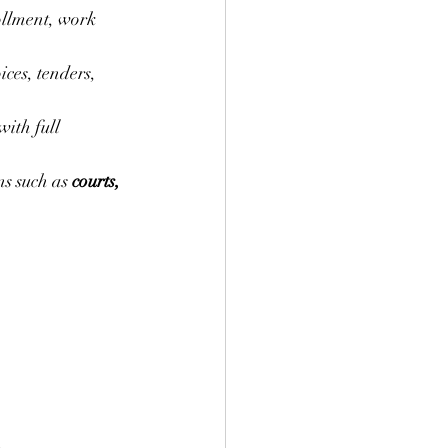
rollment, work 
ices, tenders, 
with full 
ns such as 
courts, 