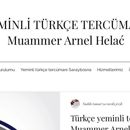
MİNLİ TÜRKÇE TERCÜM
Muammer Arnel Helać
kurulumu
Yeminli türkçe tercümanı Saraybosna
Hizmetlerimiz
Sudski tumač za turski jezik
i jezik
24 Tem 2025
3 dakikada okunur
Türkçe yeminli 
eminli tercümanı Muam
Muammer Arnel