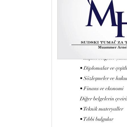
Arnel He
Pasaport, diploma, sert
Hizmetler:
Belge Çevirisi
• Kişisel belgeler (kim
• Diplomalar ve çeşitli
• Sözleşmeler ve huku
• Finans ve ekonomi
Diğer belgelerin çeviri
• Teknik materyaller
• Tıbbi bulgular