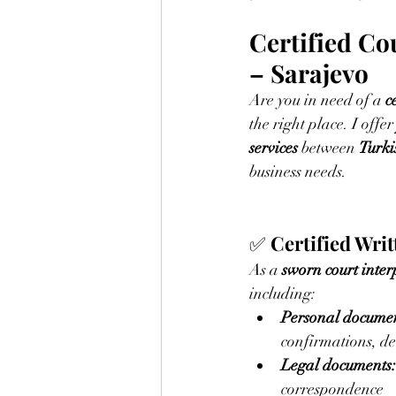
Certified Co
– Sarajevo
Are you in need of a 
c
the right place. I offer
services
 between 
Turki
business needs.
✅ 
Certified Wri
As a 
sworn court inter
including:
Personal documen
confirmations, dea
Legal documents:
correspondence