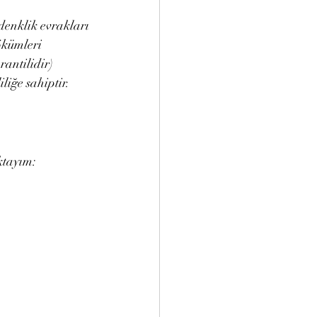
 denklik evrakları
dökümleri
arantilidir)
iliğe sahiptir.
ktayım: