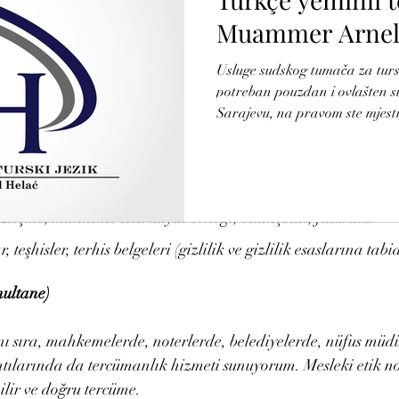
zmetleri
Muammer Arnel
 mahkeme tercümanı olarak, aşağıdaki belge türlerinin tercüm
Usluge sudskog tumača za turski jezi
riyorum:
potreban pouzdan i ovlašten su
ort, kimlik kartı, doğum belgesi, vatandaşlık belgesi, evlilik
Sarajevu, na pravom ste mjest
pismenog i usmenog prevođenja
eşmeler, vekaletnameler, mahkeme kararları, kararlar, davala
srpskog jezika na turski jezik 
sudskog tumača – u skladu s 
eri: diplomalar, sertifikalar, öğrenim belgeleri, nafaka
Hercegovine.
özleşme, mahkeme sicil kaydı örneği, bilançolar, faturalar
, teşhisler, terhis belgeleri (gizlilik ve gizlilik esaslarına tabid
imultane)
nı sıra, mahkemelerde, noterlerde, belediyelerde, nüfus müdü
lantılarında da tercümanlık hizmeti sunuyorum. Mesleki etik 
lir ve doğru tercüme.