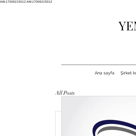
AW-17006215012
AW-17006215012
YE
Ana sayfa
Şirket 
All Posts
Sudski tumač za tursk
Türkçe y