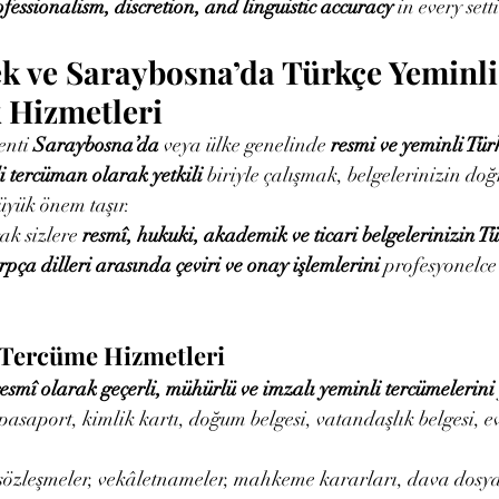
fessionalism, discretion, and linguistic accuracy
 in every sett
 ve Saraybosna’da Türkçe Yeminli
 Hizmetleri
nti 
Saraybosna’da
 veya ülke genelinde 
resmi ve yeminli Tür
i tercüman olarak yetkili
 biriyle çalışmak, belgelerinizin doğ
büyük önem taşır.
k sizlere 
resmî, hukuki, akademik ve ticari belgelerinizin Tür
ça dilleri arasında çeviri ve onay işlemlerini
 profesyonelc
ı Tercüme Hizmetleri
resmî olarak geçerli, mühürlü ve imzalı yeminli tercümelerini
 pasaport, kimlik kartı, doğum belgesi, vatandaşlık belgesi, e
 sözleşmeler, vekâletnameler, mahkeme kararları, dava dosyal