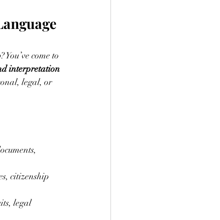
 Language 
o
? You’ve come to 
nd interpretation 
onal, legal, or 
 documents, 
es, citizenship 
ts, legal 