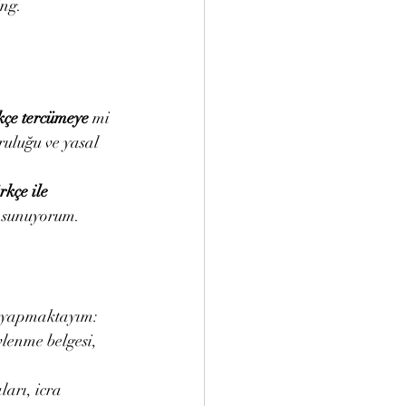
ing.
 
kçe tercümeye
 mi 
ruluğu ve yasal 
kçe ile 
e sunuyorum.
 yapmaktayım:
vlenme belgesi, 
arı, icra 