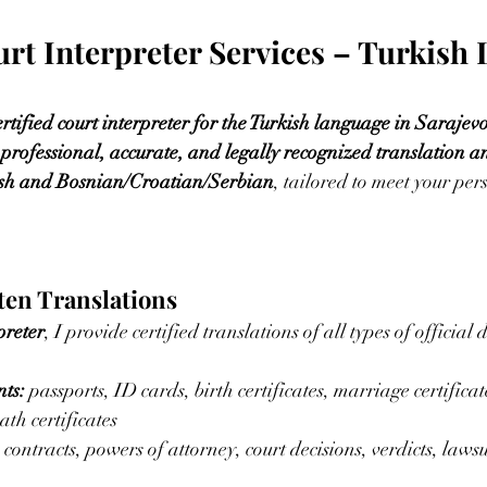
urt Interpreter Services – Turkish
ertified court interpreter for the Turkish language in Sarajev
 
professional, accurate, and legally recognized translation a
sh and Bosnian/Croatian/Serbian
, tailored to meet your pers
tten Translations
preter
, I provide certified translations of all types of official
ts:
 passports, ID cards, birth certificates, marriage certificat
th certificates
 contracts, powers of attorney, court decisions, verdicts, lawsui