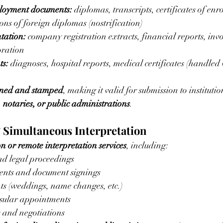
oyment documents:
 diplomas, transcripts, certificates of en
ons of foreign diplomas (nostrification)
tation:
 company registration extracts, financial reports, invo
oration
ts:
 diagnoses, hospital reports, medical certificates (handled 
gned and stamped
, making it valid for submission to institutio
, notaries, or public administrations
.
 Simultaneous Interpretation
n or remote interpretation services
, including:
nd legal proceedings
nts and document signings
ents (weddings, name changes, etc.)
sular appointments
 and negotiations