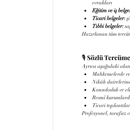
evrakları
Eğitim ve iş belge
Ticari belgeler:
 ş
Tıbbi belgeler:
 sa
Hazırlanan tüm tercüm
🎙️ 
Sözlü Tercüme 
Ayrıca aşağıdaki alan
Mahkemelerde ve 
Nikâh dairelerin
Konsolosluk ve el
Resmî kurumlard
Ticari toplantıla
Profesyonel, tarafsız 