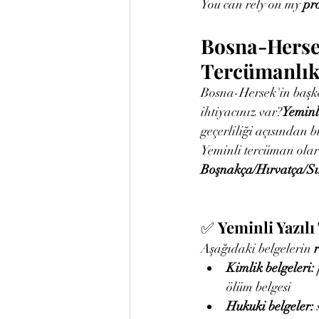
You can rely on my 
pro
Bosna-Hersek
Tercümanlık
Bosna-Hersek'in başke
ihtiyacınız var?
Yeminl
geçerliliği açısından 
Yeminli tercüman olara
Boşnakça/Hırvatça/Sırp
✅ 
Yeminli Yazıl
Aşağıdaki belgelerin 
Kimlik belgeleri:
ölüm belgesi
Hukuki belgeler: