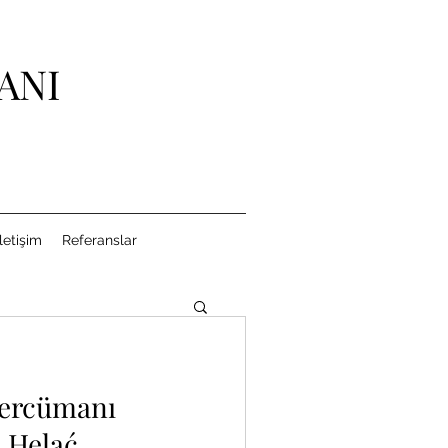
ANI
İletişim
Referanslar
tercümanı
mer
 Helać