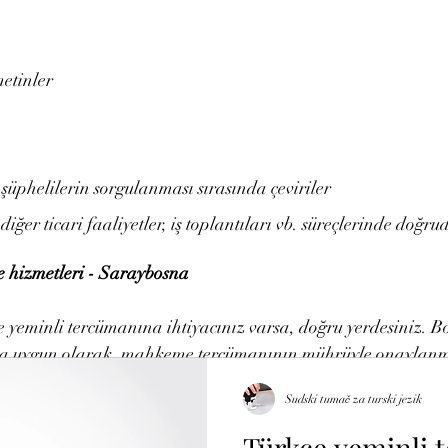
etinler
 şüphelilerin sorgulanması sırasında çeviriler
diğer ticari faaliyetler, iş toplantıları vb. süreçlerinde doğru
e hizmetleri - Saraybosna
 yeminli tercümanına ihtiyacınız varsa, doğru yerdesiniz. B
ına uygun olarak, mahkeme tercümanının mührüyle onaylanm
an Türkçe'ye ve tersi yönde profesyonel yazılı ve sözlü tercü
Sudski tumač za turski jezik
Türkçe yeminli 