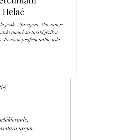
 Helać
e ve tasdik 
k – Sarajevo Ako vam je
dski tumač za turski jezik u
 cüzdanı, ölüm 
u. Pružam profesionalne usluge
 s bosanskog, hrvatskog ili
r ve temyizler
i obrnuto, uz ovjeru pečatom
važećim zakonima Bosne i
ir)
rlüklerinde, 
normlara uygun, 