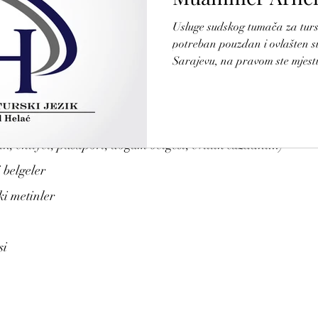
lać
Usluge sudskog tumača za turski jezi
potreban pouzdan i ovlašten su
ifika, belge, sözleşme gibi her türlü yazılı ve simultane çeviri
Sarajevu, na pravom ste mjest
pismenog i usmenog prevođenja
srpskog jezika na turski jezik 
sudskog tumača – u skladu s 
Hercegovine.
lik, ehliyet, pasaport, doğum belgesi, evlilik cüzdanı...)
 belgeler
ki metinler
si