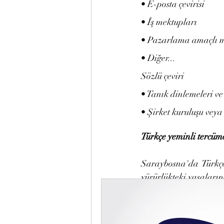
• E-posta çevirisi
• İş mektupları
• Pazarlama amaçlı m
• Diğer...
Sözlü çeviri
• Tanık dinlemeleri ve
• Şirket kuruluşu veya 
Türkçe yeminli tercüm
Saraybosna'da  Türkçe
yürürlükteki yasalar
Hırvatça veya Sırpça'd
sunuyorum.