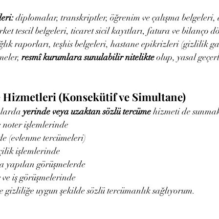
leri:
 diplomalar, transkriptler, öğrenim ve çalışma belgeleri,
irket tescil belgeleri, ticaret sicil kayıtları, fatura ve bilanço 
ğlık raporları, teşhis belgeleri, hastane epikrizleri (gizlilik g
eler, 
resmî kurumlara sunulabilir nitelikte
 olup, yasal geçerl
Hizmetleri (Konsekütif ve Simultane)
larda 
yerinde veya uzaktan sözlü tercüme
 hizmeti de sunma
noter işlemlerinde
de (evlenme tercümeleri)
çilik işlemlerinde
a yapılan görüşmelerde
r ve iş görüşmelerinde
ve gizliliğe uygun şekilde sözlü tercümanlık sağlıyorum.